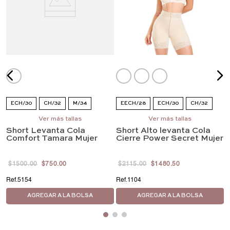
S
ECH/30
CH/32
M/34
EECH/28
ECH/30
CH/32
G/36
EG/38
Ver más tallas
M/34
G/36
Ver más tallas
EG/38
Short Levanta Cola
Short Alto levanta Cola
EEG/40
EEEG/42
Comfort Tamara Mujer
Cierre Power Secret Mujer
$
1500
.
00
$
750
.
00
$
2115
.
00
$
1480
.
50
5154
1104
AGREGAR A LA BOLSA
AGREGAR A LA BOLSA