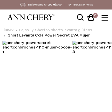
0
Fajas
Shorts y shorts levanta glúteos
Short Levanta Cola Power Secret EVA Mujer