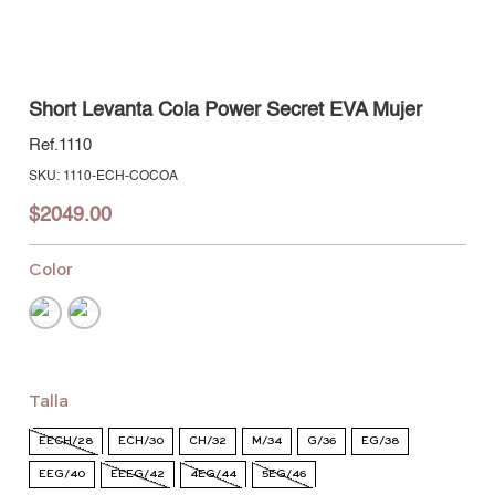
Short Levanta Cola Power Secret EVA Mujer
1110
:
1110-ECH-COCOA
$
2049
.
00
Color
Talla
EECH/28
ECH/30
CH/32
M/34
G/36
EG/38
EEG/40
EEEG/42
4EG/44
5EG/46