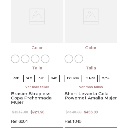
Color
Color
Talla
Talla
32B
32C
34B
34C
ECH/30
CH/32
M/34
Ver más tallas
G/36
Ver más tallas
EG/38
EEG/40
34D
36B
36C
36D
Brasier Strapless
Short Levanta Cola
EEEG/42
Copa Prehormada
Powernet Amalia Mujer
Mujer
$
1317
.
00
$
921
.
90
$
1140
.
00
$
456
.
00
6004
1045