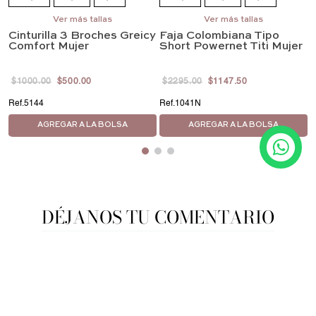
G/36
EG/38
Ver más tallas
G/36
EG/38
Ver más tallas
EEG/40
Cinturilla 3 Broches Greicy
Faja Colombiana Tipo
EEEG/42
4EG/44
Comfort Mujer
Short Powernet Titi Mujer
$
1000
.
00
$
500
.
00
$
2295
.
00
$
1147
.
50
5144
1041N
AGREGAR A LA BOLSA
AGREGAR A LA BOLSA
DÉJANOS TU COMENTARIO
Tu nombre:
Tu correo electrónico: