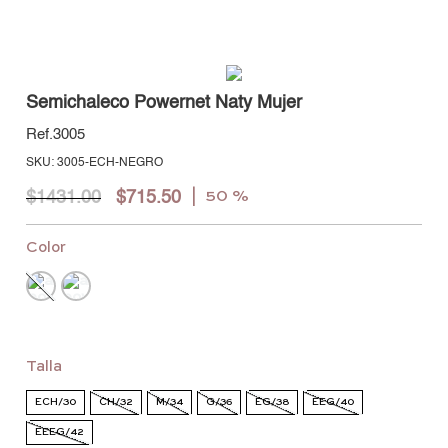
Semichaleco Powernet Naty Mujer
3005
:
3005-ECH-NEGRO
$
1431
.
00
$
715
.
50
50 %
Color
Talla
ECH/30
CH/32
M/34
G/36
EG/38
EEG/40
EEEG/42