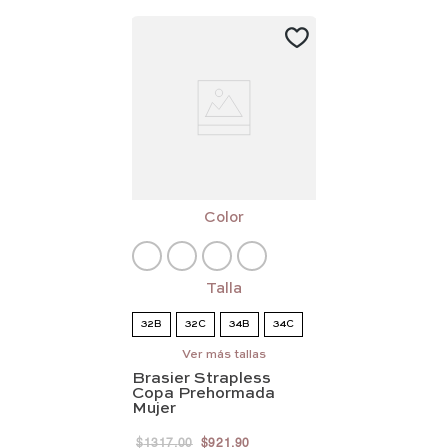
Color
Talla
32B
32C
34B
34C
Ver más tallas
34D
36B
36C
36D
Brasier Strapless
Copa Prehormada
Mujer
$
1317
.
00
$
921
.
90