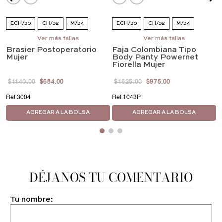
ECH/30
CH/32
M/34
ECH/30
CH/32
M/34
G/36
EG/38
Ver más tallas
EEG/40
G/36
EG/38
Ver más tallas
EEG/40
Brasier Postoperatorio
Faja Colombiana Tipo
EEEG/42
EEEG/42
4EG/44
5EG/46
Mujer
Body Panty Powernet
Fiorella Mujer
$
1140
.
00
$
684
.
00
$
1625
.
00
$
975
.
00
3004
1043P
AGREGAR A LA BOLSA
AGREGAR A LA BOLSA
DÉJANOS TU COMENTARIO
Tu nombre: