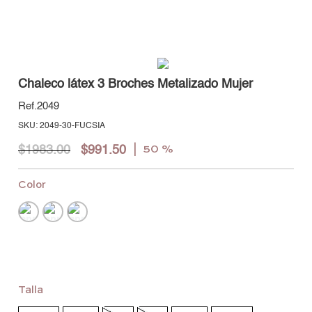
Chaleco látex 3 Broches Metalizado Mujer
2049
:
2049-30-FUCSIA
$
1983
.
00
$
991
.
50
50 %
Color
Talla