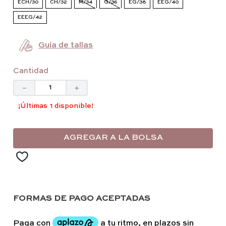
ECH/30
CH/32
M/34
G/36
EG/38
EEG/40
EEEG/42
Guía de tallas
Cantidad
－
＋
1 disponible
AGREGAR A LA BOLSA
FORMAS DE PAGO ACEPTADAS