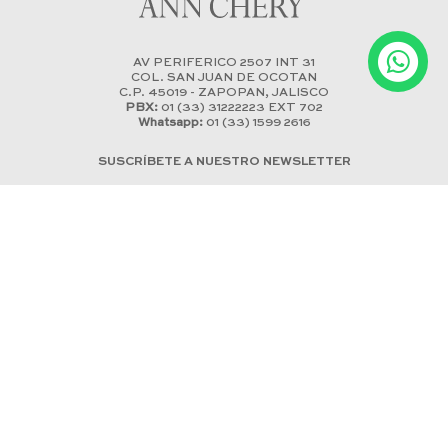
AV PERIFERICO 2507 INT 31
COL. SAN JUAN DE OCOTAN
C.P. 45019 - ZAPOPAN, JALISCO
PBX:
01 (33) 31222223 EXT 702
Whatsapp:
01 (33) 1599 2616
SUSCRÍBETE A NUESTRO NEWSLETTER
Declaro que he conocido la política de tratamiento de datos y
acepto la misma.
SUSCRIBIR