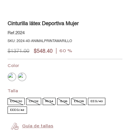
Cinturilla látex Deportiva Mujer
2024
:
2024-40-ANIMALPRINTAMARILLO
$
1371
.
00
$
548
.
40
60 %
Color
Talla
ECH/30
CH/32
M/34
G/36
EG/38
EEG/40
EEEG/42
Guía de tallas