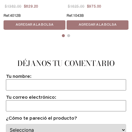
$
1382
.
00
$
829
.
20
$
1625
.
00
$
975
.
00
4012B
1043B
AGREGAR A LA BOLSA
AGREGAR A LA BOLSA
DÉJANOS TU COMENTARIO
Tu nombre:
Tu correo electrónico:
¿Cómo te pareció el producto?