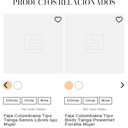
PRODUCTOS RELACIONADOS
ECH/30
CH/32
M/34
ECH/30
CH/32
M/34
G/36
EG/38
Ver más tallas
EEG/40
G/36
EG/38
Ver más tallas
EEG/40
Faja Colombiana Tipo
Faja Colombiana Tipo
EEEG/42
Tanga Senos Libres lujo
Body Tanga Powernet
Mujer
Fiorella Mujer