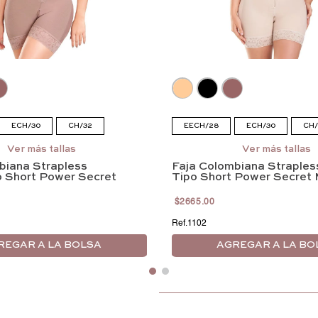
ECH/30
CH/32
EECH/28
ECH/30
CH/
/36
EG/38
EEG/40
M/34
G/36
EG/38
Ver más tallas
Ver más tallas
biana Strapless
Faja Colombiana Strapless
EEEG/42
 Short Power Secret
Tipo Short Power Secret 
$
2665
.
00
1102
REGAR A LA BOLSA
AGREGAR A LA BO