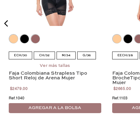
ECH/30
CH/32
M/34
G/36
EECH/28
EG/38
EEG/40
EEEG/42
M/34
G
Ver más tallas
Faja Colombiana Strapless Tipo
Faja Colom
EEEG/42
Short Reloj de Arena Mujer
BrocheTipo
Mujer
$
2479
.
00
$
2665
.
00
1040
1103
AGREGAR A LA BOLSA
AG