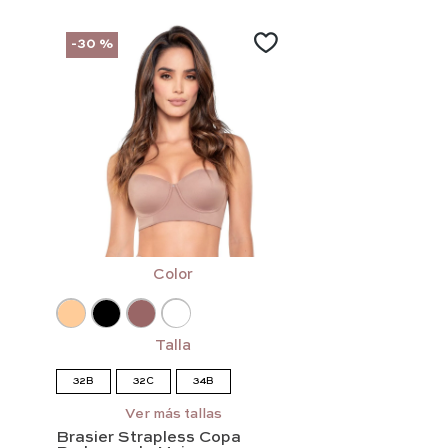
-
30 %
Color
Talla
32B
32C
34B
34C
34D
36B
Ver más tallas
Brasier Strapless Copa
36C
36D