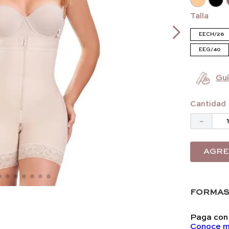
Talla
EECH/28
EEG/40
Guí
Cantidad
－
AGRE
FORMAS