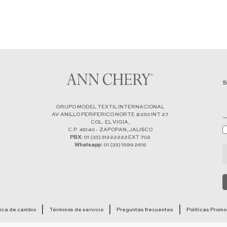
S
GRUPO MODEL TEXTIL INTERNACIONAL
AV ANILLO PERIFERICO NORTE #253 INT 27
COL. EL VIGIA,
C.P. 45140 - ZAPOPAN, JALISCO
PBX:
01 (33) 31222223 EXT 702
Whatsapp:
01 (33) 1599 2616
tica de cambio
Términos de servicio
Preguntas frecuentes
Políticas Prom