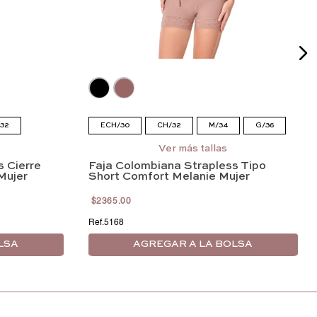
32
ECH/30
CH/32
M/34
G/36
EEG/40
EG/38
EEG/40
EEEG/42
Ver más tallas
 Cierre
Faja Colombiana Strapless Tipo
Mujer
Short Comfort Melanie Mujer
$
2365
.
00
5168
LSA
AGREGAR A LA BOLSA