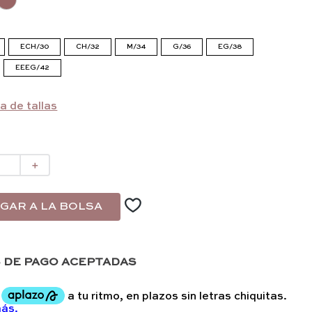
ECH/30
CH/32
M/34
G/36
EG/38
EEEG/42
a de tallas
＋
GAR A LA BOLSA
 DE PAGO ACEPTADAS