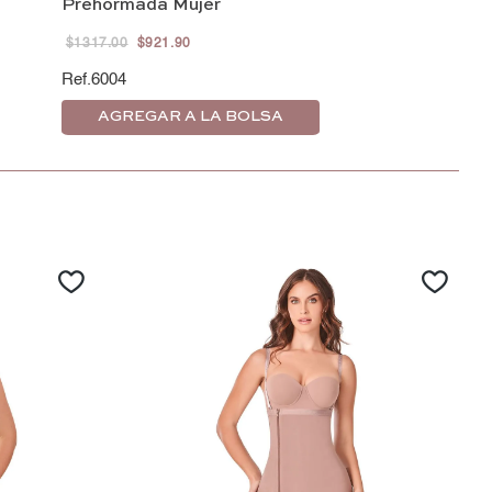
Prehormada Mujer
$
1317
.
00
$
921
.
90
6004
AGREGAR A LA BOLSA