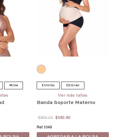
M/34
ECH/30
EEG/40
EEG/40
llas
Ver más tallas
ad
Banda Soporte Materno
$
968
.
00
$
580
.
80
1049
A BOLSA
AGREGAR A LA BOLSA