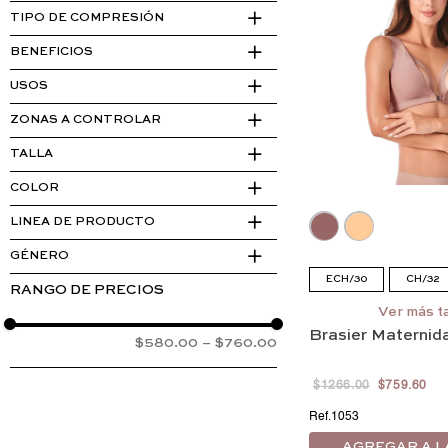
Brasier materno
TIPO DE COMPRESIÓN
Banda soporte materno
Compresión suave
BENEFICIOS
Compresión media
Corrector de postura,Soporte
USOS
Soporte
Uso diario y ocasiones especiales,Postparto
ZONAS A CONTROLAR
Abdomen y cintura,Soporte espalda
TALLA
Soporte espalda
ECH/30
COLOR
CH/32
Beige
M/34
LINEA DE PRODUCTO
Cocoa
G/36
Comfort
GÉNERO
EG/38
Powernet
ECH/30
CH/32
Mujer
EEG/40
EEEG/42
G/36
EG/38
Ver más ta
Brasier Maternid
EEEG/42
$580.00
–
$760.00
$
1266
.
00
$
759
.
60
1053
AGREGAR A L