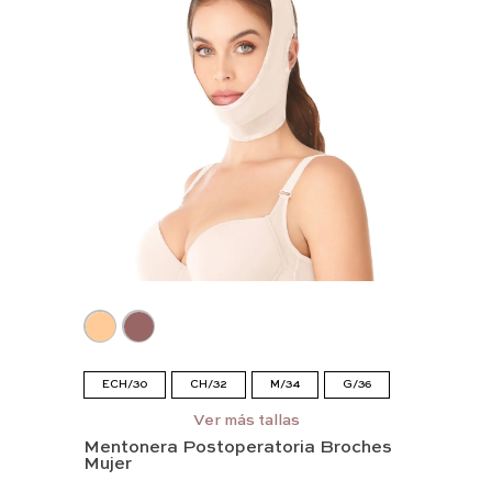
ECH/30
CH/32
M/34
G/36
EG/38
Ver más tallas
Mentonera Postoperatoria Broches
Mujer