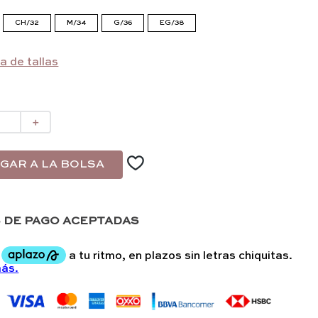
CH/32
M/34
G/36
EG/38
a de tallas
＋
GAR A LA BOLSA
 DE PAGO ACEPTADAS