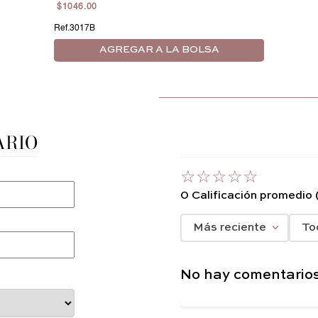
$
1046
.
00
3017B
AGREGAR A LA BOLSA
ARIO
☆
☆
☆
☆
☆
0 Calificación promedio
Más reciente
To
No hay comentarios