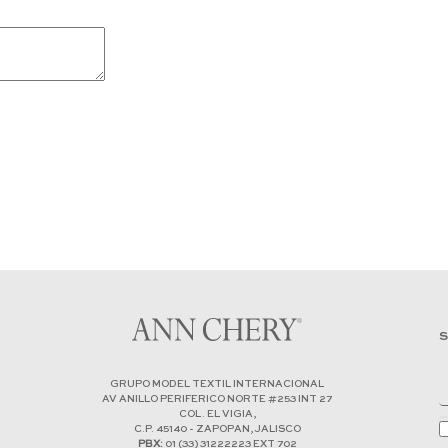
S
GRUPO MODEL TEXTIL INTERNACIONAL
AV ANILLO PERIFERICO NORTE #253 INT 27
COL. EL VIGIA,
C.P. 45140 - ZAPOPAN, JALISCO
PBX:
01 (33) 31222223 EXT 702