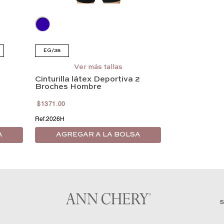
EG/38
Ver más tallas
Cinturilla látex Deportiva 2
Broches Hombre
$
1371
.
00
2026H
A
AGREGAR A LA BOLSA
S