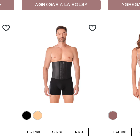
A
AGREGAR A LA BOLSA
AGREGA
ECH/30
CH/32
M/34
ECH/30