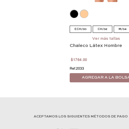
ECH/30
CH/32
M/34
G/36
EG/38
EEG/40
Ver más tallas
Chaleco Látex Hombre
EEEG/42
$
1764
.
00
2033
AGREGAR A LA BOLS
ACEPTAMOS LOS SIGUIENTES MÉTODOS DE PAGO