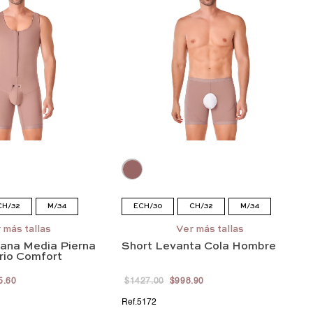
CH/32
M/34
ECH/30
CH/32
M/34
/38
EEG/40
G/36
EG/38
EEG/40
 más tallas
Ver más tallas
iana Media Pierna
Short Levanta Cola Hombre
EEEG/42
rio Comfort
5
.
60
$
1427
.
00
$
998
.
90
5172