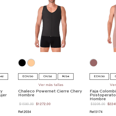
42
ECH/30
CH/32
M/34
ECH/30
G/36
EG/38
EEG/40
G/36
EG
Ver más tallas
Ver
dy
Chaleco Powernet Cierre Chery
Faja Colomb
EEEG/42
4EG/44
5EG/46
EEEG/42
ujer
Hombre
Postoperato
Hombre
$
1590
.
00
$
1272
.
00
$
3208
.
00
$
224
2034
5174