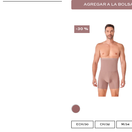
AGREGAR A LA BOLS
-
30 %
ECH/30
CH/32
M/34