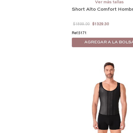
G/36
EG/38
EEG/40
Ver más tallas
Short Alto Comfort Homb
EEEG/42
$
1899
.
00
$
1329
.
30
5171
AGREGAR A LA BOLS