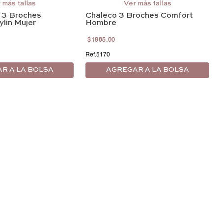
G/36
EG/38
EEG/40
 más tallas
Ver más tallas
 3 Broches
Chaleco 3 Broches Comfort
EEEG/42
4EG/44
5EG/46
lin Mujer
Hombre
$
1985
.
00
5170
R A LA BOLSA
AGREGAR A LA BOLSA