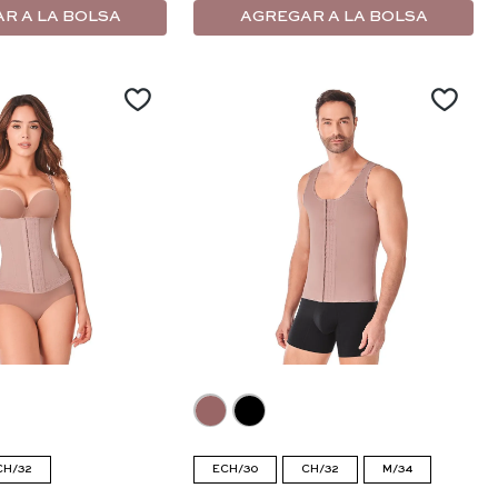
R A LA BOLSA
AGREGAR A LA BOLSA
CH/32
ECH/30
CH/32
M/34