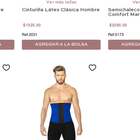
G/36
EG/38
EEG/40
Ver más tallas
Ver
re
Cinturilla Látex Clásica Hombre
Semichaleco
EEEG/42
Comfort Mary
$
1325
.
00
$
2295
.
00
2031
5173
A
AGREGAR A LA BOLSA
AGREGA