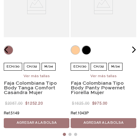
r
ECH/30
CH/32
M/34
ECH/30
CH/32
M/34
G/36
EG/38
Ver más tallas
EEG/40
G/36
EG/38
Ver más tallas
EEG/40
Faja Colombiana Tipo
Faja Colombiana Tipo
EEEG/42
EEEG/42
4EG/44
5EG/46
Body Tanga Comfort
Body Panty Powernet
Casandra Mujer
Fiorella Mujer
$
2087
.
00
$
1252
.
20
$
1625
.
00
$
975
.
00
5149
1043P
AGREGAR A LA BOLSA
AGREGAR A LA BOLSA