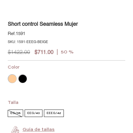
Short control Seamless Mujer
1591
:
1591-EEEG-BEIGE
$
1422
.
00
$
711
.
00
50 %
Color
Talla
EG/38
EEG/40
EEEG/42
Guía de tallas