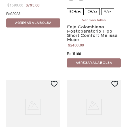
$
1590
.
00
$
795
.
00
ECH/30
CH/32
M/34
2023
G/36
Ver más tallas
EG/38
EEG/40
AGREGAR A LA BOLSA
Faja Colombiana
EEEG/42
4EG/44
Postoperatorio Tipo
Short Comfort Melissa
5EG/46
Mujer
$
2400
.
00
5166
AGREGAR A LA BOLSA