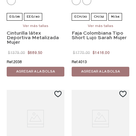
EG/38
EEG/40
ECH/30
CH/32
M/34
EEEG/42
Ver más tallas
G/36
Ver más tallas
EG/38
EEG/40
Cinturilla látex
Faja Colombiana Tipo
EEEG/42
Deportiva Metalizada
Short Lujo Sarah Mujer
Mujer
$
1379
.
00
$
689
.
50
$
1770
.
00
$
1416
.
00
2038
4013
AGREGAR A LA BOLSA
AGREGAR A LA BOLSA