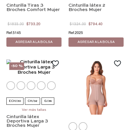
Cinturilla Tiras 3
Cinturilla látex 2
Broches Comfort Mujer
Broches Mujer
$
1833
.
00
$
733
.
20
$
1324
.
00
$
794
.
40
5145
2025
AGREGAR A LA BOLSA
AGREGAR A LA BOLSA
-
50 %
ECH/30
CH/32
G/36
EG/38
Ver más tallas
EEG/40
Cinturilla látex
EEEG/42
Deportiva Larga 3
Broches Mujer