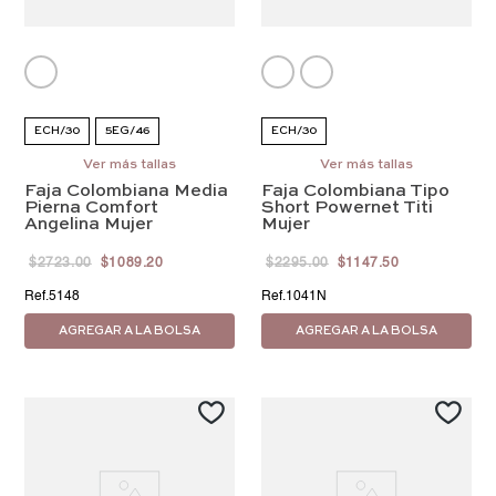
ECH/30
5EG/46
ECH/30
Ver más tallas
Ver más tallas
Faja Colombiana Media
Faja Colombiana Tipo
Pierna Comfort
Short Powernet Titi
Angelina Mujer
Mujer
$
2723
.
00
$
1089
.
20
$
2295
.
00
$
1147
.
50
5148
1041N
AGREGAR A LA BOLSA
AGREGAR A LA BOLSA