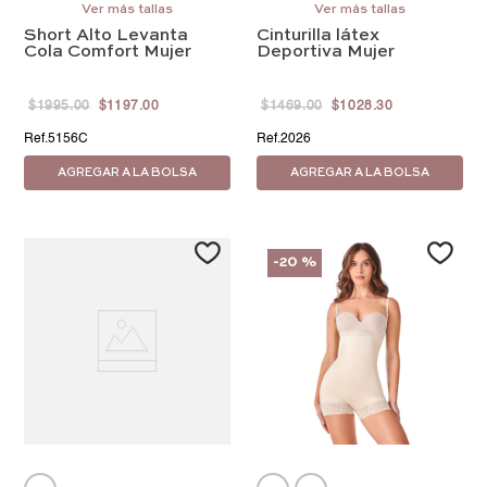
EEEG/42
Ver más tallas
G/36
Ver más tallas
EG/38
EEG/40
Short Alto Levanta
Cinturilla látex
EEEG/42
Cola Comfort Mujer
Deportiva Mujer
$
1995
.
00
$
1197
.
00
$
1469
.
00
$
1028
.
30
5156C
2026
AGREGAR A LA BOLSA
AGREGAR A LA BOLSA
-
20 %