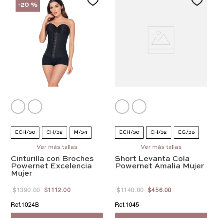
-
20 %
ECH/30
CH/32
M/34
ECH/30
CH/32
EG/38
G/36
Ver más tallas
EG/38
EEG/40
EEG/40
Ver más tallas
EEEG/42
Cinturilla con Broches
Short Levanta Cola
EEEG/42
Powernet Excelencia
Powernet Amalia Mujer
Mujer
$
1390
.
00
$
1112
.
00
$
1140
.
00
$
456
.
00
1024B
1045