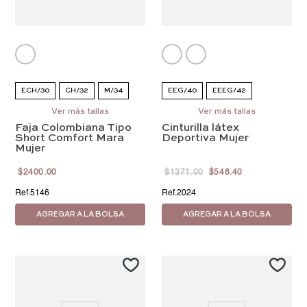
ECH/30
CH/32
M/34
EEG/40
EEEG/42
EG/38
Ver más tallas
EEG/40
Ver más tallas
Faja Colombiana Tipo
Cinturilla látex
EEEG/42
Short Comfort Mara
Deportiva Mujer
Mujer
$
2400
.
00
$
1371
.
00
$
548
.
40
5146
2024
AGREGAR A LA BOLSA
AGREGAR A LA BOLSA