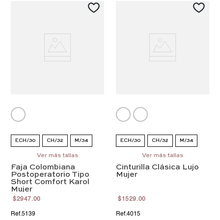
ECH/30
CH/32
M/34
ECH/30
CH/32
M/34
G/36
Ver más tallas
EG/38
EEG/40
G/36
Ver más tallas
EG/38
EEG/40
Faja Colombiana
Cinturilla Clásica Lujo
EEEG/42
4EG/44
EEEG/42
Postoperatorio Tipo
Mujer
Short Comfort Karol
5EG/46
Mujer
$
2947
.
00
$
1529
.
00
5139
4015