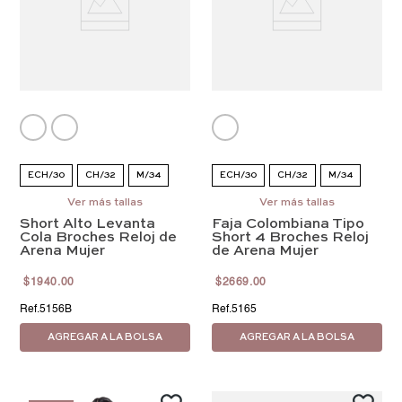
ECH/30
CH/32
M/34
ECH/30
CH/32
M/34
G/36
Ver más tallas
EG/38
EEG/40
G/36
Ver más tallas
EG/38
EEG/40
Short Alto Levanta
Faja Colombiana Tipo
EEEG/42
EEEG/42
4EG/44
Cola Broches Reloj de
Short 4 Broches Reloj
Arena Mujer
de Arena Mujer
5EG/46
$
1940
.
00
$
2669
.
00
5156B
5165
AGREGAR A LA BOLSA
AGREGAR A LA BOLSA