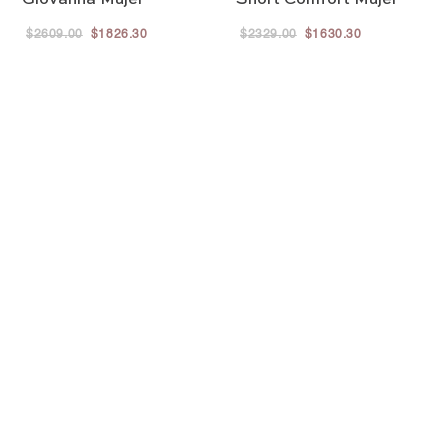
$
2609
.
00
$
1826
.
30
$
2329
.
00
$
1630
.
30
5011
5167
AGREGAR A LA BOLSA
AGREGAR A LA BOLSA