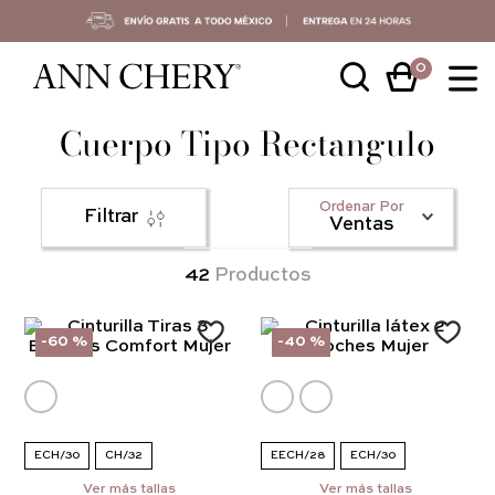
0
Cuerpo Tipo Rectangulo
Ordenar Por
Filtrar
Ventas
42
Productos
-
60 %
-
40 %
ECH/30
CH/32
EECH/28
ECH/30
Ver más tallas
EEG/40
Ver más tallas
EEEG/42