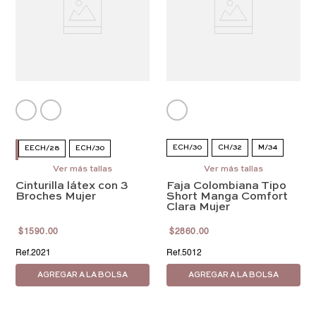
ECH/30
CH/32
M/34
EECH/28
ECH/30
Ver más tallas
EG/38
Ver más tallas
EEG/40
CH/32
M/34
M/34
Cinturilla látex con 3
Faja Colombiana Tipo
EEEG/42
G/36
EG/38
EEG/40
Broches Mujer
Short Manga Comfort
Clara Mujer
$
1590
.
00
$
2860
.
00
2021
5012
AGREGAR A LA BOLSA
AGREGAR A LA BOLSA