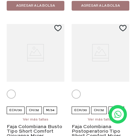
AGREGAR A LA BOLSA
AGREGAR A LA BOLSA
ECH/30
CH/32
M/34
ECH/30
CH/32
EG/38
G/36
Ver más tallas
EG/38
EEG/40
EEG/40
Ver más tallas
EEEG/42
Faja Colombiana Busto
Faja Colombiana
EEEG/42
Tipo Short Comfort
Postoperatorio Tipo
Giovanna Mujer
Short Comfort Mujer