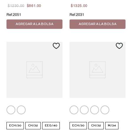
$
1230
.
00
$
861
.
00
$
1325
.
00
2051
2031
AGREGAR A LA BOLSA
AGREGAR A LA BOLSA
ECH/30
CH/32
EEG/40
ECH/30
CH/32
M/34